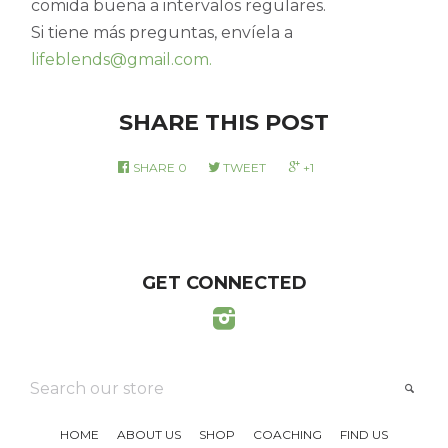
comida buena a intervalos regulares.
Si tiene más preguntas, envíela a
lifeblends@gmail.com.
SHARE THIS POST
SHARE
0
TWEET
+1
GET CONNECTED
Instagram
SEARCH
SEA
OUR
STORE
HOME
ABOUT US
SHOP
COACHING
FIND US